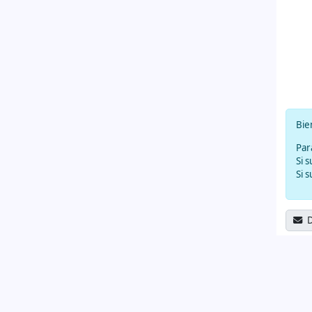
Bie
Par
Si 
Si 